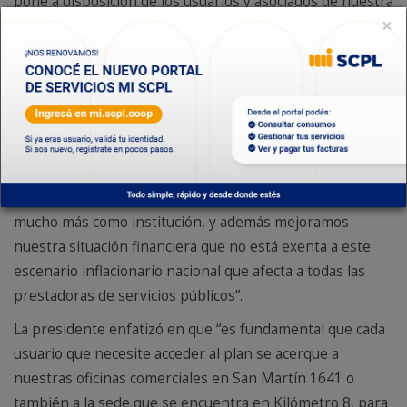
pone a disposición de los usuarios y asociados de nuestra
×
entidad, en un contexto económico y social complejo.
“Contemplamos la situación de cada familia que se atrasa
con el pago de sus servicios o le han retirado el medidor,
y queremos acompañarlos con estas medidas que
permiten a los usuarios ponerse al día y aliviar su
economía”, agregó. En ese sentido, Cardillo indicó que,
“es absolutamente motivador trabajar para brindar
servicios de calidad a nuestros asociados. Crecemos
mucho más como institución, y además mejoramos
nuestra situación financiera que no está exenta a este
escenario inflacionario nacional que afecta a todas las
prestadoras de servicios públicos”.
La presidente enfatizó en que “es fundamental que cada
usuario que necesite acceder al plan se acerque a
nuestras oficinas comerciales en San Martín 1641 o
también a la sede que se encuentra en Kilómetro 8, para