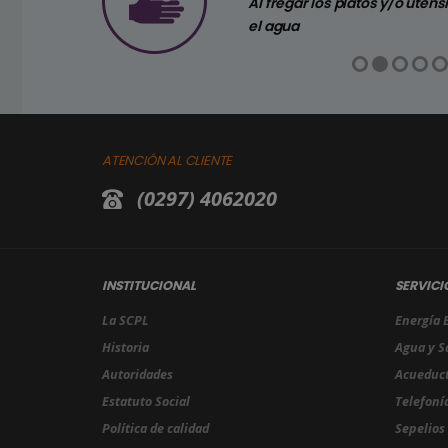
horrar agua
Al fregar los platos y/o utens
el agua
ATENCIÓN AL CLIENTE
(0297) 4062020
INSTITUCIONAL
SERVICI
La SCPL
Energía E
Historia
Agua y 
Autoridades
Acueduc
Estatuto Social
Telefonía
Política de calidad
Sepelios