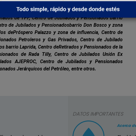
sual, van a ser muchos los abuelosbeneficiados”.
eron: el Centrode Jubilados y Pensionados “Capital del
onados de YPF, Centro de Jubilados y Pensionados barrio
entro de Jubilados y Pensionadosbarrio Don Bosco y zona
dos dePróspero Palazzo y zona de influencia, Centro de
onados Petroleros y Gas Privados, Centro de Jubilado
os barrio Laprida, Centro deRetirados y Pensionados de la
sionados de Rada Tilly, Centro de Jubilados Unión Ex
bilados AJEPROC
,
Centro de Jubilados y Pensionados
nados Jerárquicos del Petróleo, entre otros.
DATOS IMPORTANTES
Consejo Nº3
Acerca de