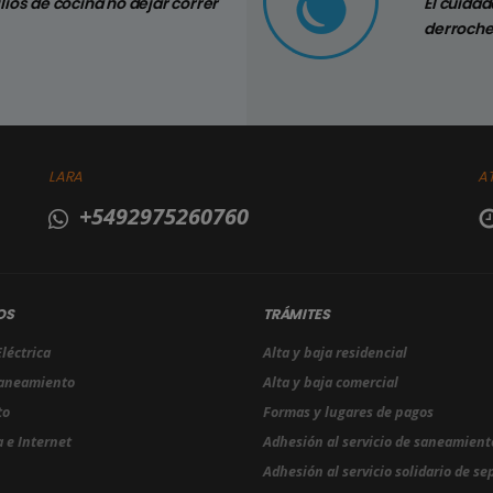
ilios de cocina no dejar correr
Controlar si 
El cuida
hogar
derroch
LARA
A
+5492975260760
OS
TRÁMITES
léctrica
Alta y baja residencial
Saneamiento
Alta y baja comercial
to
Formas y lugares de pagos
 e Internet
Adhesión al servicio de saneamient
Adhesión al servicio solidario de se