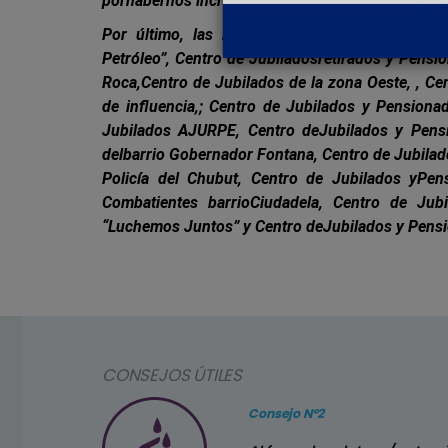
porhabernos incrementado el tope de energía men
Por último, las instituciones beneficiadas fu
Petróleo”, Centro de Jubiladosretirados y Pensi
Roca,Centro de Jubilados de la zona Oeste, , C
de influencia,; Centro de Jubilados y Pensiona
Jubilados AJURPE, Centro deJubilados y Pensi
delbarrio Gobernador Fontana, Centro de Jubilad
Policía del Chubut, Centro de Jubilados yPen
Combatientes barrioCiudadela, Centro de Ju
“Luchemos Juntos” y Centro deJubilados y Pensio
CONSEJOS ÚTILES
Consejo Nº2