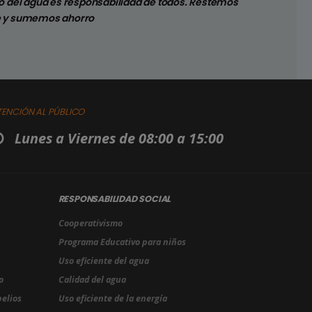
hay pérdidas en los sistemas sanitarios de su
do del agua es responsabilidad de todos. Restemos
e y sumemos ahorro
TENCIÓN AL PÚBLICO
Lunes a Viernes de 08:00 a 15:00
RESPONSABILIDAD SOCIAL
Cooperativismo
Programa Educativo para niños
Uso eficiente del agua
o
Calidad del agua
pelios
Uso eficiente de la energía