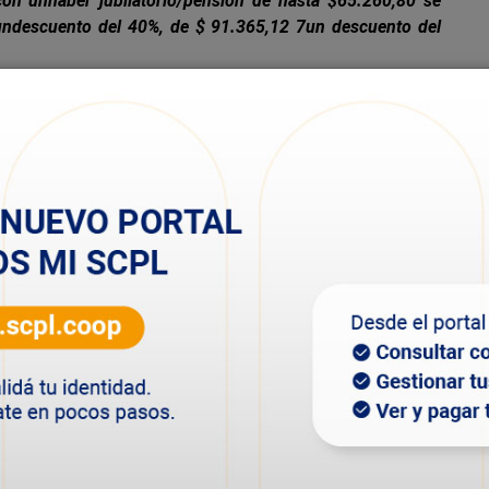
con unhaber jubilatorio/pensión de hasta $65.260,80 se
undescuento del 40%, de $ 91.365,12 7un descuento del
inistración dela SCPL, Anabella Cardillo manifestó la
aliza con los diferentes estamentos del Estado y las
emos de brindar un buen servicio a nuestros asociados”.
dos seactualizan automáticamente de idéntica manera al
onados. Si bien esto es algo que se venía implementando
os. Todos sabemos que los haberes sehan modificado y la
emos unreconocimiento al gran trabajo que hace Mario
e aportar nuestro granito de arena”.
rensión con lasituación de los jubilados con el nuevo
onto de los haberes. En ese punto, hizo hincapié en “la
jubilados que, necesiten traspasar a sunombre el número
n 100% eltrámite”.
al tener unsueldo tan bajo es un beneficio importantísimo
blicos. Estamos súper agradecidos con la Cooperativa