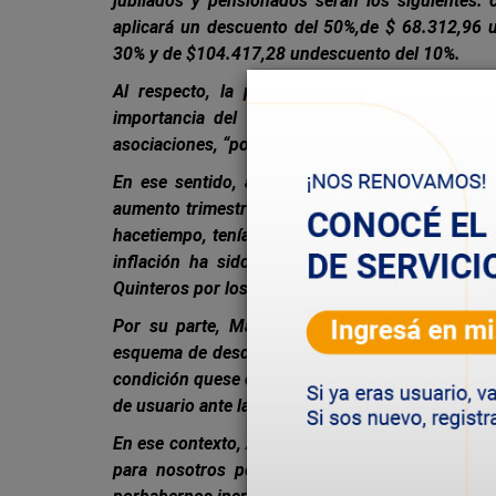
jubilados y pensionados serán los siguientes: 
aplicará un descuento del 50%,de
$ 68.312,96 
30% y de $104.417,28 undescuento del 10%.
Al respecto, la presidente del Consejo de Adm
importancia del trabajo mancomunado quese re
asociaciones, “porquees la única manera que ten
En ese sentido, aclaró que “los valores asigna
aumento trimestral asignado ajubilados y pensi
hacetiempo, teníamos los valores desactualizad
inflación ha sido notoria. En ese marco, hac
Quinteros por los jubilados.Estamos orgullosos d
Por su parte, Mario Quinteros destacó la comp
esquema de descuentos que se aplicarásegún el m
condición quese contempló con los/as viudos/as 
de usuario ante la SCPL, tendrán bonificado en u
En ese contexto, Ángela Quinteros sostuvo que, “
para nosotros porque se trata deservicios pú