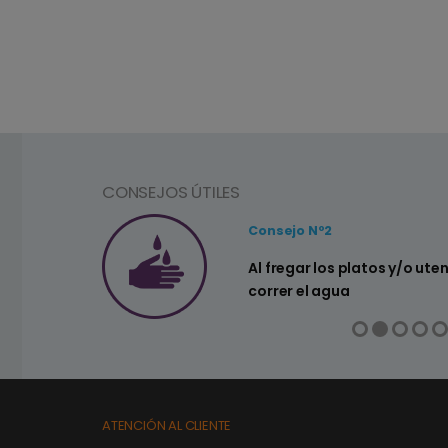
CONSEJOS ÚTILES
Consejo Nº2
a ahorrar agua
Al fregar los platos y/o ute
correr el agua
ATENCIÓN AL CLIENTE