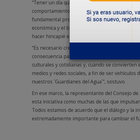
“Tener un día que invite a profundizar y refle
comportamiento, nos permitirá encontrar formas
fundamental promover la comprensión de toda la
económica y el bienestar social el desarrollo de
hacer hincapié en el rol que cumplen las futur
“Es necesario crear conciencia, educar y desarr
consecuencia para reducir la demanda de agua. 
culturales y cotidianas y, cuando se convierten
medios y redes sociales, a fin de ser vehículos 
nuestros ´Guardianes del Agua´”, sostuvo.
En ese marco, la representante del Consejo de 
esta iniciativa como muchas de las que impulsamo
Todos estamos de acuerdo que el diálogo y la i
extremadamente importante para cambiar el fut