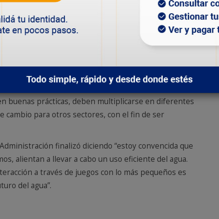
xionar acerca de nuestro propio consumo y
 para cuidar este recurso tan valioso. Resulta
 sociedad, de cuánto influye en la productividad
 los recursos hídricos”, valoró Cardillo y aprovechó para
as generaciones.
ollar acciones para hacer que niños y jóvenes actúen en
Estas acciones comienzan con actividades sociales,
 en buenas prácticas, deben multiplicarse en diferentes
de cambio para otros sectores, con el fin de ser
Administración finalizó diciendo “estoy convencida que
s, alientan a llevar a cabo un uso eficiente del agua.
nteracción a través de juegos con lo más pequeños es
uro del agua”.