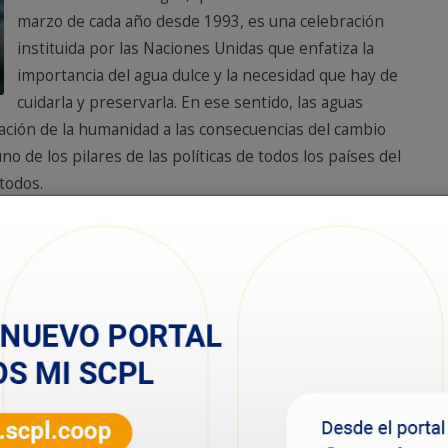
marzo de cada año desde 1993, es una celebración
instituida por las Naciones Unidas que enfatiza la
importancia del agua dulce y la necesidad que hay de
cuidarla y preservarla. En ese sentido, las aguas
tación de la humanidad a las consecuencias del cambio
o de los pilares de las políticas de todos los países del
todos.
opular Limitada propuso algunas actividades didácticas
 los más chicos que se entregarán en el transcurso del
 1641. Asimismo, las actividades estarán disponibles en
nk: http://bit.ly/3NeD0di .
abella Cardillo, expresó que “el agua es un derecho
Entender la importancia del agua en la calidad y
 es fundamental. Hoy más que nunca, es imprescindible
e recurso”.