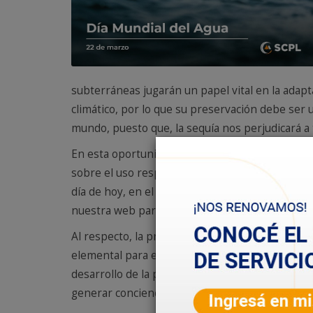
subterráneas jugarán un papel vital en la adap
climático, por lo que su preservación debe ser un
mundo, puesto que, la sequía nos perjudicará a 
En esta oportunidad, la Sociedad Cooperativa P
sobre el uso responsable de agua, destinadas a
día de hoy, en el salón comercial de San Martín
nuestra web para descargarlas en el siguiente li
Al respecto, la presidente de la Cooperativa An
elemental para el desarrollo de cualquier vida. 
desarrollo de la población y el medioambiente
generar conciencia sobre la importancia de est