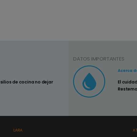
DATOS IMPORTANTES
Consejo Nº3
Acerca d
nsilios de cocina no dejar
Controlar si
El cuida
su hogar
Restemo
LARA
A