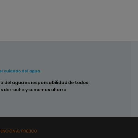
el cuidado del agua
 hay pérdidas en los sistemas sanitarios de
do del agua es responsabilidad de todos.
s derroche y sumemos ahorro
TENCIÓN AL PÚBLICO