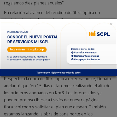
regalamos diez planes anuales”.
En relación al avance del tendido de fibra óptica en
distintos barrios de la ciudad, Donato aseguró que
×
“estamos poniendo en marcha toda la zona centro, desde
Alsina hacia el mar. Tenemos gran afluencia de abonados
y acá también tenemos que hacer hincapié que hay
muchos clientes que viven en edificios, por lo tanto,
pedimos a estos socios que se pongan en contacto con
nosotros, para visitarlos y relevar el edificio para poder
instalar la fibra”.
Respecto a la obra de fibra óptica en zona norte, Donato
adelantó que “en 15 días estaremos realizando el alta de
los primeros abonados en Km.3. Los interesados ya
pueden preinscribirse a través de nuestra página
fibra.scpl.coop y solicitar el plan que desean. También
estamos lanzando la obra de zona norte en los