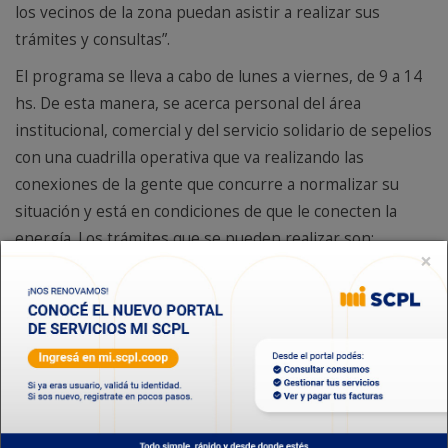
los vecinos de la zona puedan asistir a realizar sus
trámites y consultas”.
El programa se lleva a cabo de lunes a viernes, de 9 a 14
hs. De esta manera, se acerca personal del área
institucional, comercial y del servicio solidario de sepelios
con una cuadrilla operativa que va realizando las
conexiones de la gente que concurre a normalizar su
situación y está en condiciones de que le conecten la
energía. Los trámites que se pueden realizar son:
×
solicitud de conexión de agua, cloacas, energía e
internet; planes de pago vigentes, gestión de altas y
bajas, empadronamiento a jubilados, adhesión al servicio
de sepelios y verificación del consumo de energía.
Desde la entidad aclararon que, “si bien no hay cajas para
pagos por temas de seguridad, existe la posibilidad de
adherirse al débito automático o a la plataforma