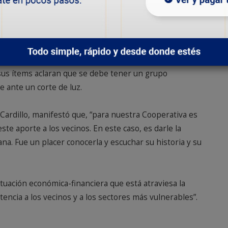
z Esperanza de los electrodependientes, Cristián Sosa
njunto con la Cooperativa por el grupo de
ue establece la gratuidad del servicio eléctrico para
 sus ítems aclaran que se debe tener un grupo
 ante un corte de luz.
 Cardillo, manifestó que, “para nuestra Cooperativa es
te aporte a los vecinos. En este caso, es darle la
iana. Fue un placer conocerla y escuchar su historia y su
situación económica-financiera que está atraviesa la
ncia a los vecinos y a los sectores más vulnerables”.