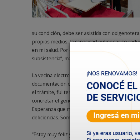
su condición, debe ser asistida con oxigenoter
propios medios, la capacidad pulmonar se reduc
en mi salud. Por eso, hago uso de varios aparat
subsistencia”, manifestó desde su vivienda en 
La vecina electrodependiente, comentó que, “m
documentación correspondiente en la Cooperat
el trámite, fui teniendo respuestas pero gracia
concretar el generador. Y también hago extensi
Esperanza que me acompaño en todo momento p
deficiencias. Somos un grupo y estamos todos e
“Estoy muy feliz y contenta y este es un signo