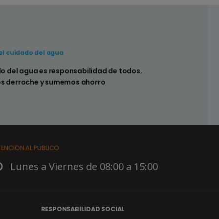
el cuidado del agua
 hay pérdidas en los sistemas sanitarios de
do del agua es responsabilidad de todos.
s derroche y sumemos ahorro
TENCIÓN AL PÚBLICO
Lunes a Viernes de 08:00 a 15:00
RESPONSABILIDAD SOCIAL