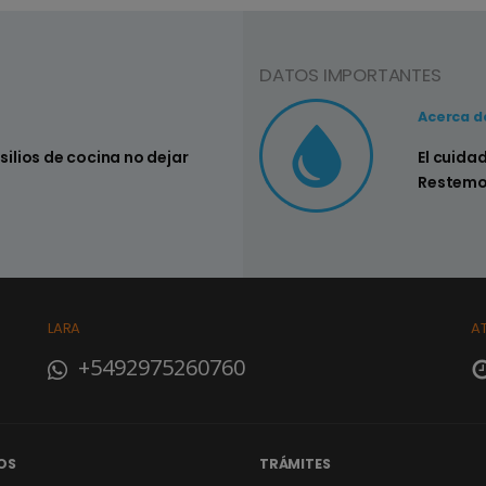
DATOS IMPORTANTES
Consejo Nº3
Acerca d
nsilios de cocina no dejar
Controlar si
El cuida
su hogar
Restemo
LARA
A
+5492975260760
OS
TRÁMITES