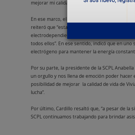
mejorar mi calidad de vida”, sostuvo Viviana.
En ese marco, el presidente de la Fundación Lu
reiteró que “estamos haciendo un trabajo en co
electrodependientes, impulsando la Ley 23.751 q
todos ellos”. En ese sentido, indicó que en uno
electrógeno para mantener la energía constante
Por su parte, la presidente de la SCPL Anabella
un orgullo y nos llena de emoción poder hacer es
posibilidad de mejorar la calidad de vida de Viv
lucha”.
Por último, Cardillo resaltó que, “a pesar de la 
SCPL continuamos trabajando para brindar asiste