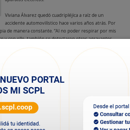
Viviana Álvarez quedó cuadripléjica a raíz de un
accidente automovilístico hace varios años atrás. Por
apia de manera constante. “Al no poder respirar por mis
e y con ello, también se detectaron otros agravantes
os eléctricos que son imprescindibles para mi
barrio Moure.
i lucha comenzó de manera individual, presentando la
iva hace un tiempo atrás. A medida que fue avanzando
s a la nueva presidente de la SCPL hoy se pudo
vo este agradecimiento a la Fundación Luz de
ara atravesar este proceso, teniendo en cuenta mis
n la misma lucha”.
 más de vida y una esperanza. Una oportunidad más de