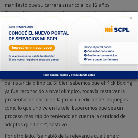
manifestó que su carrera arrancó a los 12 años.
Consiguió logros de muchísima relevancia como ser cinco
×
veces Campeón Sudamericano, cuatro veces Campeón
Panamericano combatiendo en Paraguay, Brasil y México,
entre otros países, y próximamente estará participando
del Mundial de Kick Boxing WAKO en Europa.
“Durante la reunión con la Cooperativa hablamos de
cómo se desarrolla el deporte, cómo se trabaja a nivel
federativo y a nivel nacional para poder llegar a este tipo
de instancia olímpica. Si bien sabemos que el Kick Boxing
ya fue reconocido a nivel olímpico, todavía resta ver la
presentación oficial en la próxima edición de los juegos
como lo que uno ve en la tele. Esperemos que sea un
proceso más rápido teniendo en cuenta la cantidad de
adeptos que tiene”, sostuvo.
Por otro lado, “se habló de la relevancia que tiene y