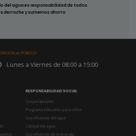
 hay pérdidas en los sistemas sanitarios de
do del agua es responsabilidad de todos.
s derroche y sumemos ahorro
TENCIÓN AL PÚBLICO
Lunes a Viernes de 08:00 a 15:00
RESPONSABILIDAD SOCIAL
Cooperativismo
Programa Educativo para niños
Uso eficiente del agua
to
Calidad del agua
epelios
Uso eficiente de la energía