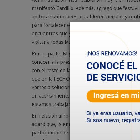
manifestó Cardillo. Además, agregó que “estuvi
ambas instituciones, establecer vínculos y con
para fortalecer el movimiento cooperativo de la
encuentros que ya están programados, uno para 
visitar a todas las cooperativas”.
Por su parte, Miguel Illuminati, indicó que “es
conocer a la presidente de la SCPL. La idea es 
con el resto de las cooperativas porque estamo
que en la FECHCOOP todavía no nos podemos se
vamos a solucionar”. Asimismo, añadió que la 
un acercamiento con todas las cooperativas. Ha
estamos trabajando en conjunto, exponiendo ide
En relación al rol de la mujer en puestos estrat
aclaró que, “siempre estuve de acuerdo que den
participación de las mujeres, y más en la presi