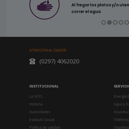
a ahorrar agua
Al fregar los platos y/o ute
correr el agua
ATENCIÓN AL CLIENTE
(0297) 4062020
INSTITUCIONAL
SERVICI
La SCPL
Energía E
Historia
Agua y 
Autoridades
Acueduc
Estatuto Social
Telefonía
Política de calidad
Sepelios