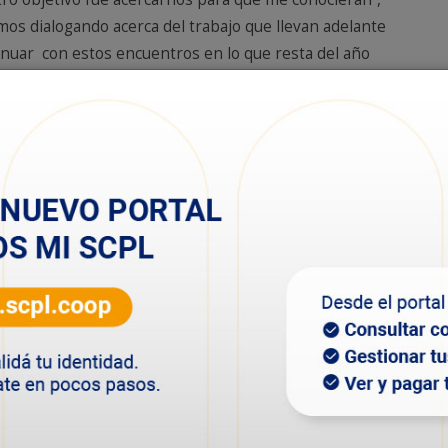
mos dialogando acerca del trabajo que llevan adelante
tinuar con estos encuentros en lo que resta del año
 provincia. Por ello, continuaremos participando de los
fines de este mes, y los sucesivos que surjan, para
ta reunión fue principalmente para presentarnos y
trabajar en conjunto, no sólo Comodoro – Esquel, sino
s tratando de sacar el cooperativismo adelante, dado
ntar porque tenemos algunas ideas distintas que ya
reunión “fue muy amena y yo creo que estamos haciendo
cía tiempo que esto no se ponía en práctica y ahora
as, con lo cual vamos a llegar a buen puerto”.
égicos institucionales, el presidente de la Coop 16
tro de un Consejo de Administración esté la
dencia, yo creo a que para Comodoro, en este caso, es