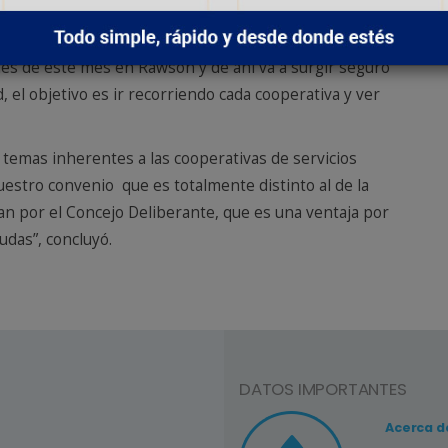
 cooperativas de la provincia, Illuminati aseguró que
s de este mes en Rawson y de ahí va a surgir seguro
, el objetivo es ir recorriendo cada cooperativa y ver
temas inherentes a las cooperativas de servicios
stro convenio que es totalmente distinto al de la
an por el Concejo Deliberante, que es una ventaja por
udas”, concluyó.
DATOS IMPORTANTES
Consejo Nº3
Acerca d