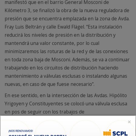
manifestó que en el barrio General Mosconi de
Kilómetro 3, se finalizó la obra de la nueva reguladora de
presión que se encuentra emplazada en la zona de Avda.
Fray Luis Beltrán y calle Ewald Flägel. “Esta instalación
reducirá los niveles de presión en la distribución y
mantendrá una valor constante, por lo cual
minimizaremos las roturas de la red y de las conexiones
en toda zona baja de Mosconi. Además, se va a continuar
trabajando en los circuitos de distribución haciendo
mantenimiento a válvulas esclusas o instalando algunas
nuevas, en caso de que fuese necesario”.
En ese sentido, en la intersección de las Avdas. Hipólito
Yrigoyen y Constituyentes se colocó una válvula esclusa
en pos de seguir con los trabajos de
reacondicionamiento. “Tendremos una mejor eficiencia
×
en la distribución de la red, eso trae aparejado la