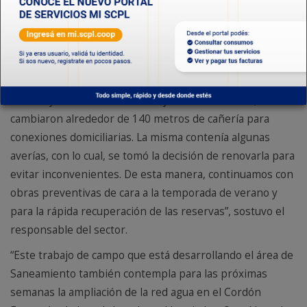
disminución de averías, una situación que se atiende en
lo inmediato desde el área operativa pero que se debía
remediar”, concluyó Carrizo.
Por último, en la zona del barrio Juan XXIII, “se renovó
una antigua red de hierro en el boulevard de Avda.
Kennedy entre Avda. Patricios y calle La Plata. Allí, se
cambiaron alrededor de 140 metros de cañería para
conexiones domiciliarias. La misma contenía algunas
averías, con lo cual, se tomó la decisión de renovarla para
evitar inconvenientes. De esta manera, continuamos con
obras preventivas de cara a la temporada de verano y
para la rápida recuperación de las reservas”, sostuvo el
responsable del sector.
“Este trabajo de campo que está desarrollando el área de
Saneamiento también contempla para las próximas
semanas la ampliación de la red agua en el Cordón