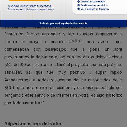
mucho tiempo en llegar. Nos costó muchísimo pero los
resultados nosponen muy felices”.
Asimismo, la referente vecinal recordó que setrabajó desde la
entidad con cada vecino interesado en el servicio. “En
febrerose fueron anotando y los usuarios empezaron a
abonar el proyecto, cuando laSCPL nos avisó que
comenzaban con lostrabajos fue la gloria. En abril,
presentamos la documentación con los datos delos vecinos.
Más del 80 por ciento se adhirió al proyecto que está próximo
afinalizar, así que fue muy positivo y súper rápido.
Agradecemos a todos y cadauna de las autoridades de la
SCPL que nos atendieron siempre y que hicieronposible que
tengamos este servicio de internet en Astra, es algo histórico
paratodos nosotros”.
Adjuntamos link del video