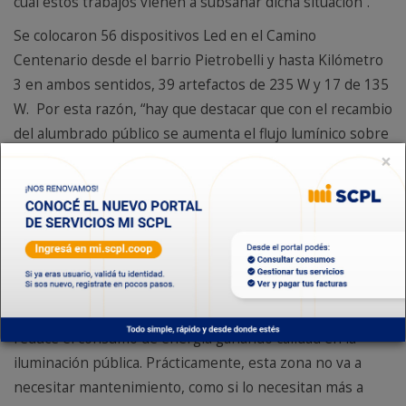
cual estos trabajos vienen a subsanar dicha situación”.
Se colocaron 56 dispositivos Led en el Camino
Centenario desde el barrio Pietrobelli y hasta Kilómetro
3 en ambos sentidos, 39 artefactos de 235 W y 17 de 135
W. Por esta razón, “hay que destacar que con el recambio
del alumbrado público se aumenta el flujo lumínico sobre
×
la cinta asfáltica, al ser un camino tan concurrido y con
una geografía complicada, es importante haber podido
incrementar la luminosidad. Este proyecto significa llevar
soluciones a nuestros asociados, un pedido recurrente
de la comunidad, para mejorar la calidad de vida y sobre
todo evitar accidentes”, sostuvo Schmidt.
Cabe recordar que al usar este tipo de tecnología se
reduce el consumo de energía ganando calidad en la
iluminación pública. Prácticamente, esta zona no va a
necesitar mantenimiento, como si lo necesitan más a