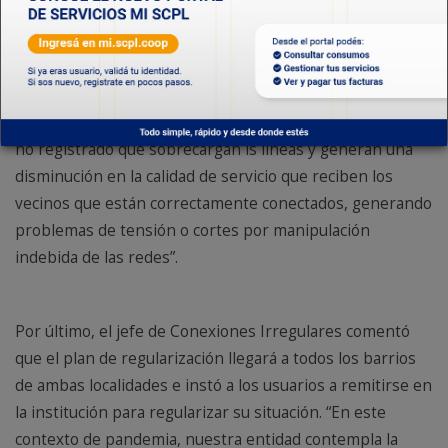
normalidad. Hoy puntualmente estuvimos en el barrio
Moure y los propios vecinos se acercaron a manifestar
su disconformidad con los usuarios conectados
ilegalmente”, además agregó que, “el robo de energía, en
sus distintas metodologías, genera excesos de consumo
no registrado que sobrecargan ls líneas y generan una
disminución en la calidad de servicio que reciben los
vecinos que están correctamente conectados, generando
problemas de tensión o cortes por manipulación
indebida de las redes”.
Por último, el jefe de Conexiones Irregulares comentó
que el plan de regularización llegará a todos los barrios
de ambas localidades e instó a los usuarios a remitirse en
la institución para regularizar su situación. “En este
contexto de pandemia, nuestra entidad contempla la