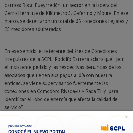
barrios: Roca, Pueyrredón, un sector en la ladera del
Cerro Hermitte de Kilómetro 3, Ceferino y Moure. En ese
marco, se detectaron un total de 65 conexiones ilegales y
25 medidores adulterados.
En ese sentido, el referente del área de Conexiones
Irregulares de la SCPL, Rodolfo Barrera aclaró que, “por
el insistente pedido y las respectivas denuncias de los
asociados que tienen sus pagos al día con nuestra
entidad, se viene supervisando fuertemente las
conexiones en Comodoro Rivadavia y Rada Tilly para
identificar el robo de energía que afecta la calidad de
servicio”.
×
Barrera explicó que “el operativo se desarrolló con