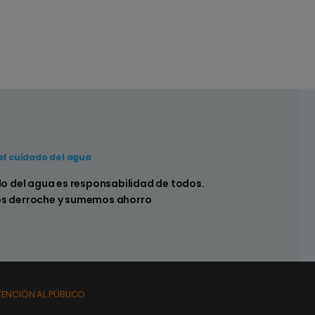
el cuidado del agua
 hay pérdidas en los sistemas sanitarios de
do del agua es responsabilidad de todos.
s derroche y sumemos ahorro
TENCIÓN AL PÚBLICO