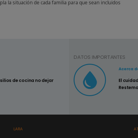
a la situación de cada familia para que sean incluidos
DATOS IMPORTANTES
Consejo Nº3
Acerca d
nsilios de cocina no dejar
Controlar si
El cuida
su hogar
Restemo
LARA
A