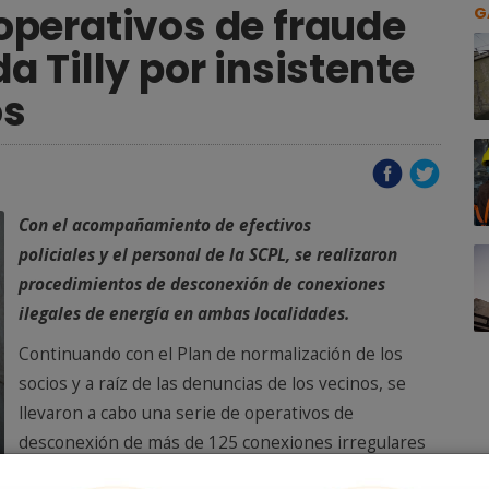
perativos de fraude
G
 Tilly por insistente
os
Con el acompañamiento de efectivos
policiales y el personal de la SCPL, se realizaron
procedimientos de desconexión de conexiones
ilegales de energía en ambas localidades.
Continuando con el Plan de normalización de los
socios y a raíz de las denuncias de los vecinos, se
llevaron a cabo una serie de operativos de
desconexión de más de 125 conexiones irregulares
de energía eléctrica en los barrios: Moure, Industrial,