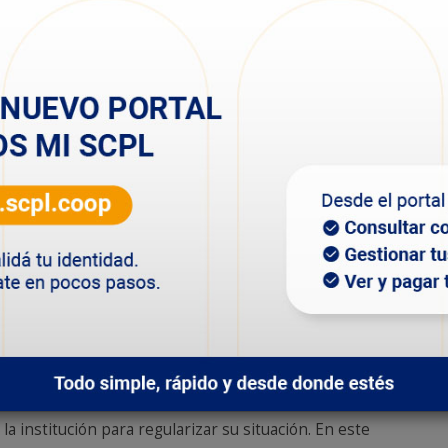
s, Presidente Ortiz Km.5 de Comodoro y en diversos
tada y del área legal, y las cuadrillas de
n desarrollando fuertemente en las últimas semanas
iados que tienen su factura al día.
s Irregulares de la SCPL, Rodolfo Barrera sostuvo que,
o barrio son quiénes denuncian a sus vecinos. Ya se
 los últimos días, sumado a las más de 70
a en el barrio Stella Maris”.
erar las medidas de seguridad indispensable. Se
rtocircuitos que pueden generar incendios, deterioro
bajas de tensión, y además del impacto económico que
ales toman la energía de inmuebles linderos abultando
 la institución para regularizar su situación. En este