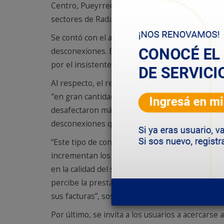
Centro, Pueyrredón, Extensión del Stella Mari
sectores de Rada Tilly.
Se contó con el acompañamiento de la Policía Mon
desconexiones. Estos procedimientos se viene
por el insistente pedido y denuncias de los asoc
Al respecto, el referente del área de Conexione
"en gran cantidad de casos, los socios del mism
desafectaron más de 125 conexiones ilegales en
desconexiones que se realizaron la semana pasad
“Este tipo de conexiones se realizan sin consid
incrementan los riesgos por electrocución o co
en la calidad del servicio provocando cortes y 
percibe la prestataria. Muchas conexiones ileg
sus facturas”, sostuvo.
Por último, se invita a los usuarios a acercarse a