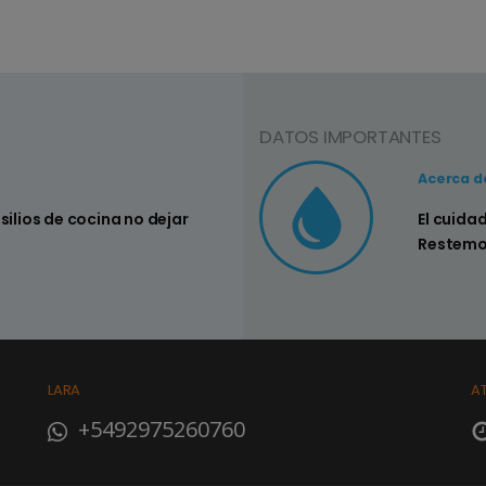
DATOS IMPORTANTES
Consejo Nº3
Acerca d
nsilios de cocina no dejar
Controlar si
El cuida
su hogar
Restemo
LARA
A
+5492975260760