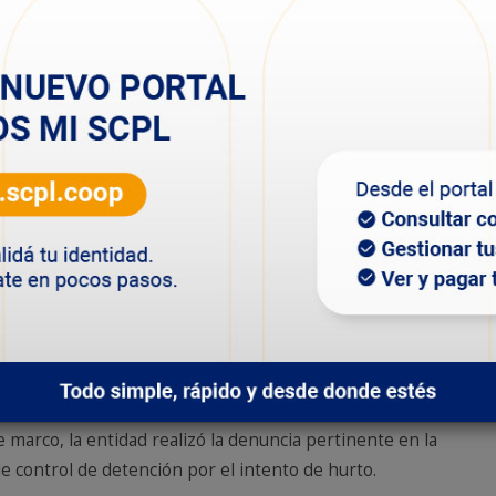
de cable desnudo de aluminio del tendido de la línea
aérea de Media Tensión sobre uno de los soportes
tipo columna.
Personal policial demoró a tres personas y además
se secuestró un vehículo y herramientas utilizadas
para cometer el delito. Asimismo, personal operativo
se acercó al lugar a identificar y retirar del lugar los
elementos propiedad de la SCPL.
Al respecto, el representante legal de nuestra
entidad, manifestó que “estamos agradecidos por el
rápido accionar policial y por la conducta de los
vecinos que denuncian este tipo de hechos que
s. Se logró desarticular el ilícito, demorar a los autores
e marco, la entidad realizó la denuncia pertinente en la
de control de detención por el intento de hurto.