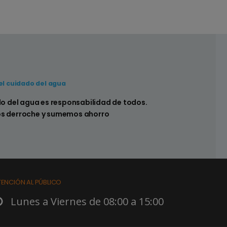
el cuidado del agua
 hay pérdidas en los sistemas sanitarios de
do del agua es responsabilidad de todos.
s derroche y sumemos ahorro
TENCIÓN AL PÚBLICO
Lunes a Viernes de 08:00 a 15:00