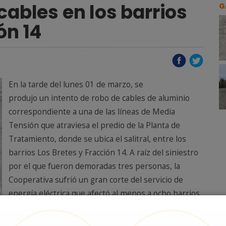
cables en los barrios
G
ón 14
En la tarde del lunes 01 de marzo, se
produjo un intento de robo de cables de aluminio
correspondiente a una de las líneas de Media
Tensión que atraviesa el predio de la Planta de
Tratamiento, donde se ubica el salitral, entre los
barrios Los Bretes y Fracción 14. A raíz del siniestro
por el que fueron demoradas tres personas, la
Cooperativa sufrió un gran corte del servicio de
energía eléctrica que afectó al menos a ocho barrios
de la zona sur.
En esta oportunidad, sustrajeron más de 150 metros