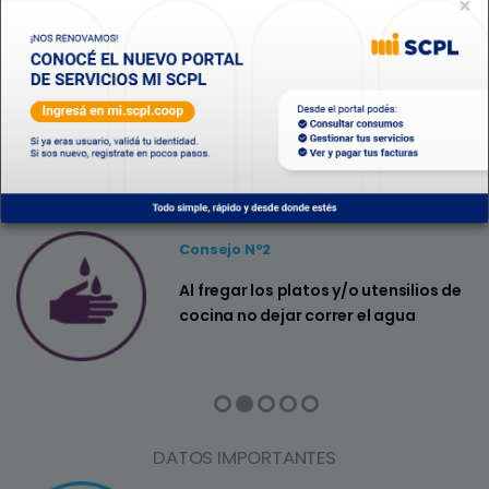
×
Depto. Eléctrico
CONSEJOS ÚTILES
Consejo Nº2
a
Al fregar los platos y/o utensilios de
cocina no dejar correr el agua
DATOS IMPORTANTES