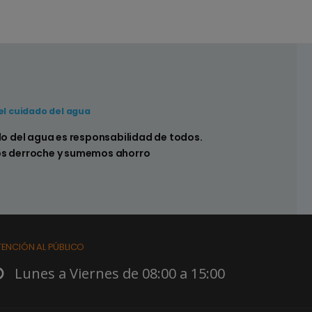
el cuidado del agua
onsejo Nº4
do del agua es responsabilidad de todos.
i lavás tu auto en casa utilizá un balde para
s derroche y sumemos ahorro
conomizar agua
TENCIÓN AL PÚBLICO
Lunes a Viernes de 08:00 a 15:00