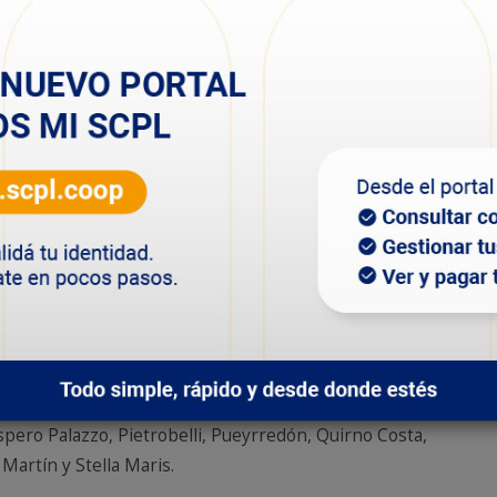
ndición de la calles para reponer la normal
rar los baches provocados por otros factores.
al Leonardo Cantos manifestó que, “hay muchos baches
acas razón por la cual se realiza un trabajo conjunto
uación”. Asimismo, sostuvo que, “es prioritario gestionar
n el deterioro de la carpeta asfáltica, para llevar
levando a cabo, se está trabajando en distintos puntos
ados durante todo el 2020”, ultimó Cantos.
e proyecto fueron 37, entre ellos: 13 de Diciembre, 9 de
uncurá, Centro, Cerro Solo, Ciudadela, Covicup, Divina
mberto Beghin (Industrial), José Fuchs, Juan XXIII, Km 3
osco), La Floresta, Laprida, Las Flores, LU4, Máximo
ero Palazzo, Pietrobelli, Pueyrredón, Quirno Costa,
Martín y Stella Maris.