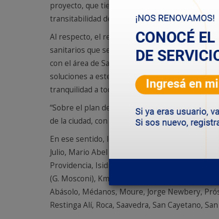
proyecto, que tiene por objetivo restaurar la co
transitabilidad de la población y a su vez, mejo
Al respecto, el referente del área Institucion
sanitarios que se producen por el arreglo de clo
con el área de Saneamiento para resolver la sit
soluciones a este tipo de situaciones que implica
tranquilidad a todos nuestros asociados”.
“Sobre el plan de bacheo integral que se está l
de la ciudad, con un total de 1360 baches repar
En ese sentido, los barrios involucrados en est
Julio, Mario Abel Amaya, Castelli, Ceferino Nam
Providencia, Isidro Labrador, Isidro Quiroga, Hu
(G. Mosconi), Km 4, Km 5 (P. Ortiz), Km 8 (Don B
Abásolo, Médanos, Moure, Jorge Newbery, Prósp
Restinga Alí, Roca, Saavedra, San Cayetano, San 