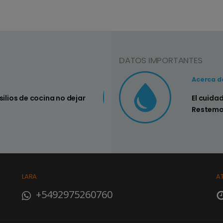
DATOS IMPORTANTES
Acerca d
C
 pérdidas en los sistemas sanitarios de
El cuida
S
Restemo
e
LARA
A
+5492975260760