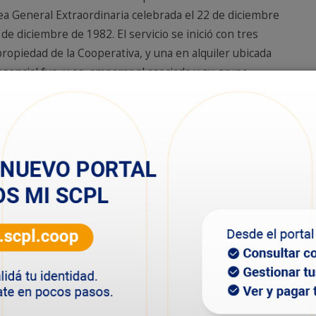
a General Extraordinaria celebrada el 22 de diciembre
de diciembre de 1982. El servicio se inició con tres
 propiedad de la Cooperativa, y una en alquiler ubicada
esencial fue, y es, amparar al asociado y su grupo
os momentos difíciles.
e 5.300 socios, hoy después de 37 años de trabajo, y con
ullosos de contar con un servicio de excelencia y
o de los años fue sumando más salas y equipamiento
la demanda de toda la comunidad.
a cabo los velatorios, atentos a las disposiciones
realizar tareas de mantenimiento y modificaciones para
 y brindar más confort a las salas de Avda. Yrigoyen.
llevó a cabo una remodelación integral en todo el
también se colocó amoblamiento nuevo y equipos de aire
a grifería en los núcleos sanitarios para damas,