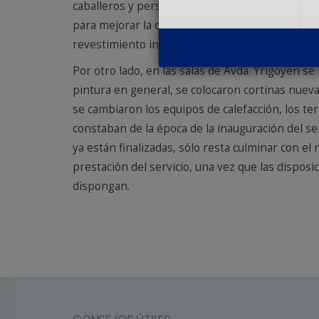
caballeros y personas con capacidades físicas 
para mejorar la comodidad del asociado a la hor
revestimiento interior con trabajos de pintura 
Por otro lado, en las salas de Avda. Yrigoyen se
pintura en general, se colocaron cortinas nuev
se cambiaron los equipos de calefacción, los ter
constaban de la época de la inauguración del ser
ya están finalizadas, sólo resta culminar con el
prestación del servicio, una vez que las dispos
dispongan.