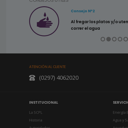
CONSEJOS ÚTILES
Consejo Nº2
a ahorrar agua
Al fregar los platos y/o ute
correr el agua
ATENCIÓN AL CLIENTE
(0297) 4062020
INSTITUCIONAL
SERVICI
La SCPL
Energía E
Historia
Agua y 
Autoridades
Acueduc