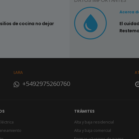
DATOS IMPORTANTES
Consejo Nº3
Acerca d
nsilios de cocina no dejar
Controlar si
El cuida
su hogar
Restemo
LARA
A
+5492975260760
OS
TRÁMITES
léctrica
Alta y baja residencial
Saneamiento
Alta y baja comercial
to
Formas y lugares de pagos