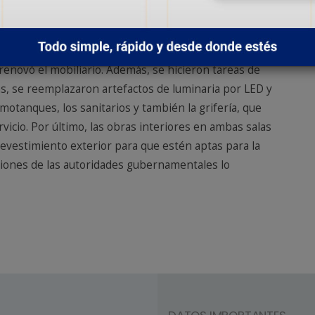
diferentes. Asimismo, se modificaron algunos espacios
a de despedir a un familiar y se hizo todo un
y revoque en las instalaciones.
 renovó el mobiliario. Además, se hicieron tareas de
as, se reemplazaron artefactos de luminaria por LED y
motanques, los sanitarios y también la grifería, que
vicio. Por último, las obras interiores en ambas salas
 revestimiento exterior para que estén aptas para la
iciones de las autoridades gubernamentales lo