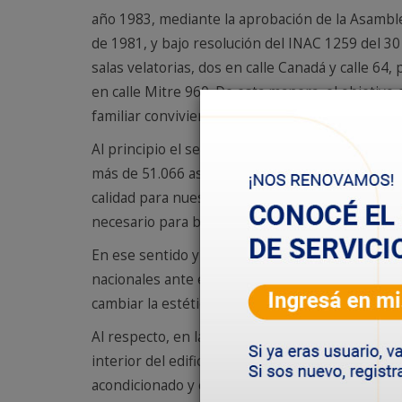
año 1983, mediante la aprobación de la Asamble
de 1981, y bajo resolución del INAC 1259 del 30 
salas velatorias, dos en calle Canadá y calle 64,
en calle Mitre 960. De esta manera, el objetivo 
familiar conviviente, y brindar un seguro para l
Al principio el servicio contó con la adhesión d
más de 51.066 asociados adheridos, estamos org
calidad para nuestros asociados, que a lo larg
necesario para brindar un servicio acorde con 
En ese sentido y aprovechando que no se llevan 
nacionales ante el COVID-19, resultó oportuno 
cambiar la estética de las salas de Avda. Canadá
Al respecto, en las salas de Avenida Canadá se 
interior del edificio. Se reemplazaron pisos, 
acondicionado y calefacción, además se cambió l