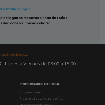
el cuidado del agua
 hay pérdidas en los sistemas sanitarios de
do del agua es responsabilidad de todos.
s derroche y sumemos ahorro
TENCIÓN AL PÚBLICO
Lunes a Viernes de 08:00 a 15:00
RESPONSABILIDAD SOCIAL
Cooperativismo
Programa Educativo para niños
Uso eficiente del agua