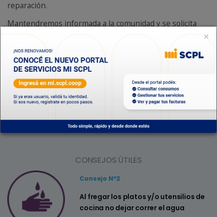
reparación.
Mantendremos informada a la comunidad y se solicita
×
hacer uso racional del servicio.
Depto. Acueductos
Depto. Saneamiento
CONSEJOS ÚTILES
Consejo Nº2
a
Al fregar los platos y/o utensilios de
cocina no dejar correr el agua