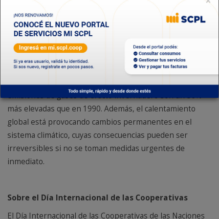
×
Por ello, la organización cooperativa mundial impulsará
un nuevo llamamiento “a crear conciencia sobre la
necesidad de luchar contra el cambio climático”. De esta
manera adhiere plenamente al Objetivo de Desarrollo
Sostenible número 13 “Acción por el clima”.
Ningún país queda al margen de esta crisis. Las
emisiones de gases de efecto invernadero son un 50%
más elevadas que en 1990. Además, el calentamiento
global está provocando cambios permanentes en el
sistema climático, cuyas consecuencias pueden ser
irreversibles si no se toman medidas urgentes de
inmediato.
Sobre el Día Internacional de las Cooperativas
El Día Internacional de las Cooperativas de las Naciones