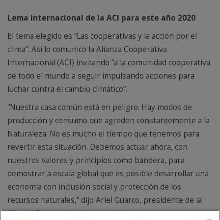
Lema internacional de la ACI para este año 2020
El tema elegido es “Las cooperativas y la acción por el
clima”. Así lo comunicó la Alianza Cooperativa
Internacional (ACI) invitando “a la comunidad cooperativa
de todo el mundo a seguir impulsando acciones para
luchar contra el cambio climático”.
“Nuestra casa común está en peligro. Hay modos de
producción y consumo que agreden constantemente a la
Naturaleza. No es mucho el tiempo que tenemos para
revertir esta situación. Debemos actuar ahora, con
nuestros valores y principios como bandera, para
demostrar a escala global que es posible desarrollar una
economía con inclusión social y protección de los
recursos naturales,” dijo Ariel Guarco, presidente de la
Alianza Cooperativa Internacional.