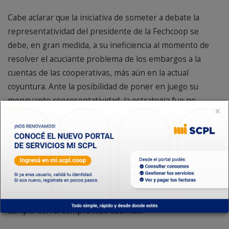
Cabe aclarar que la iniciativa de someter a debate la
representatividad del presidente de la Fechcoop se
debe, en gran medida, a su ineficiencia al momento de
resolver el acuciante problema de los embargos a la
cuentas de las cooperativas, más aún en la actual
coyuntura. Ante la posibilidad de poner en juego su
menguante representatividad, la estrategia fue no
×
permitir el debate.
Cabe destacar, que para cumplir con la convocatoria del
mismo Petrakosky, asistieron a Rawson integrantes de
las cooperativas de Esquel, Comodoro Rivadavia,
Sarmiento, Río Mayo y Rawson. Varios de ellos, con la
obligación de recorrer más de 1000 kilómetros para
cumplir con el compromiso asumido.