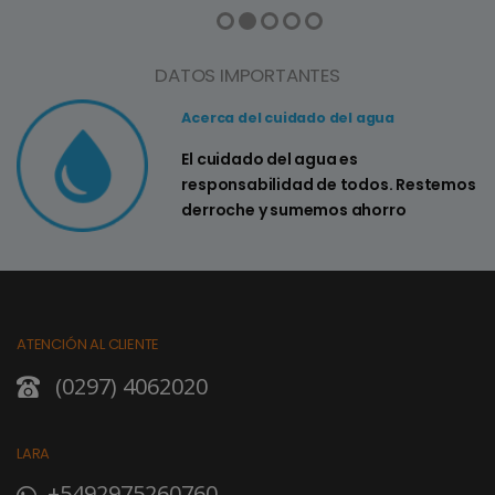
DATOS IMPORTANTES
Acerca del cuidado del agua
El cuidado del agua es
responsabilidad de todos. Restemos
derroche y sumemos ahorro
ATENCIÓN AL CLIENTE
(0297) 4062020
LARA
+5492975260760