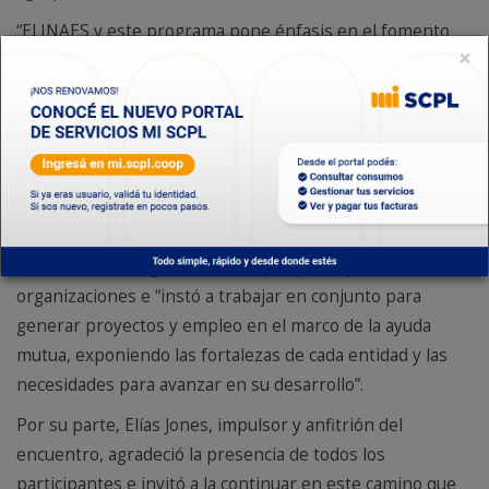
“El INAES y este programa pone énfasis en el fomento
×
del asociativismo desde cada pueblo y ciudad que
conforman la Argentina Federal, irradiando desde allí
hacia las provincias, las regiones y la Nación”, expresó
Liliana Corso, quien además agregó que “para que este
impulso sea realmente efectivo, es necesaria la
participación activa y el compromiso de actores y
comunidades que son los protagonistas de su propio
destino”. Corzo agradeció la amplia participación de las
organizaciones e “instó a trabajar en conjunto para
generar proyectos y empleo en el marco de la ayuda
mutua, exponiendo las fortalezas de cada entidad y las
necesidades para avanzar en su desarrollo”.
Por su parte, Elías Jones, impulsor y anfitrión del
encuentro, agradeció la presencia de todos los
participantes e invitó a la continuar en este camino que