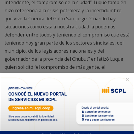
intendente, el compromiso de la ciudad”. Luque también
hizo referencia a la crisis petrolera y la incertidumbre
que vive la Cuenca del Golfo San Jorge. “Cuando hay
situaciones como esta a nuestra ciudad la podemos
defender entre todos y teniendo el compromiso que está
teniendo hoy gran parte de los sectores sindicales, del
municipio, de los legisladores nacionales y del
gobernador de la provincia del Chubut” enfatizó Luque
quien solicitó “el compromiso de más gente, el
compromiso de más instituciones y de cada uno de
×
nosotros”. Para finalizar Luque se refirió a la
recuperación de la deuda histórica que tiene la provincia
del Chubut con Comodoro Rivadavia, y expresó que
“entre todos debemos apoyarnos y defender la ciudad,
que la Cooperativa cuente con el municipio, porque es un
defensor acérrimo de las instituciones, sepan que vamos
a estar al lado de ustedes y trabajaremos codo a codo