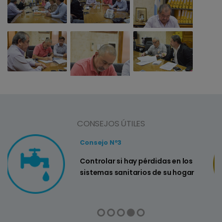
CONSEJOS ÚTILES
ejo Nº3
Consejo 
olar si hay pérdidas en los
Si lavás 
emas sanitarios de su hogar
balde pa