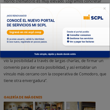
horno crematorio es muy elevado. Logramos concretar
×
un trabajo conjunto donde nuestra capacidad instalada se
pone al servicio de otra cooperativa hermana”, expresó
Guillermo Costes.
Por su parte, Héctor Fuente, manifestó que “este
convenio nos permite a nosotros brindar un servicio más
dentro de nuestra cooperativa de Sarmiento que es la
cremación de los restos que es algo que está aceptando
la sociedad. Como este servicio es solicitado, Sarmiento
vio la posibilidad a través de largas charlas, de firmar un
convenio para dar esta posibilidad, y así entablar un
vínculo más cercano con la cooperativa de Comodoro, que
tiene otra envergadura”.
GALERÍA DE IMÁGENES