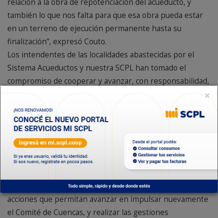
relación a la obra de repotenciación del acueducto, y
también lo que nos falta para que esa obra pueda estar
en un terreno de ejecución permanente hasta su
finalización”, expresó Couto.
Los intendentes de las localidades abastecidas por el
Sistema Acueductos y nuestra SCPL han tomado el
compromiso de cooperar y avanzar, con responsabilidad,
×
ante una problemática que requiere un trabajo
mancomunado, donde los actores involucrados han
mirado hacia mediano y largo plazo, no sólo teniendo en
cuenta las necesidades más urgentes, sino pensando en
repotenciar la matriz productiva de la región, que
necesitan de este vital recurso para crecer.
Los intendentes han puesto la atención en las
necesidades y han asumido el compromiso de concretar
acciones que permitan avanzar en impulsar nuevamente
el Comité de Cuencas, y realizar las gestiones