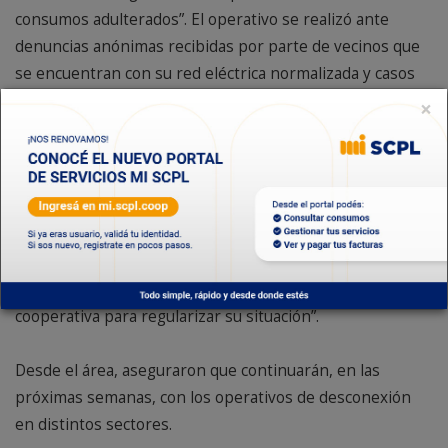
consumos adulterados”. El operativo se realizó ante
denuncias anónimas recibidas por parte de vecinos que
se encuentran con su red eléctrica normalizada y casos
detectados por nuestro personal.
×
El referente del área manifestó además que “el objetivo
de estos operativos es minimizar la problemática de los
enganchados de forma irregular, es por eso que estamos
trabajando con las denuncias que recibimos, y en forma
conjunta con las asociaciones vecinales de cada barrio
para incentivar a los vecinos a se acerquen a la
cooperativa para regularizar su situación”.
Desde el área, aseguraron que continuarán, en las
próximas semanas, con los operativos de desconexión
en distintos sectores.