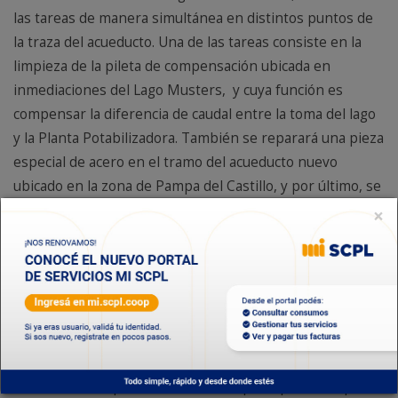
las tareas de manera simultánea en distintos puntos de
la traza del acueducto. Una de las tareas consiste en la
limpieza de la pileta de compensación ubicada en
inmediaciones del Lago Musters, y cuya función es
compensar la diferencia de caudal entre la toma del lago
y la Planta Potabilizadora. También se reparará una pieza
especial de acero en el tramo del acueducto nuevo
ubicado en la zona de Pampa del Castillo, y por último, se
realizará el cambio de una válvula de desagote entre las
×
Estaciones Reguladoras de Presión Nº 3 y Nº 4, ubicadas
en la zona de El Tordillo. Finalizados los trabajos, se
realizará el relleno de la cañería hasta que el agua
comience a llegar a las reservas de Puesto La Mata,
proceso que demora alrededor de 10 horas, después de
finalizados los trabajos.
Cabe destacar que estas tareas, en principio, no implican