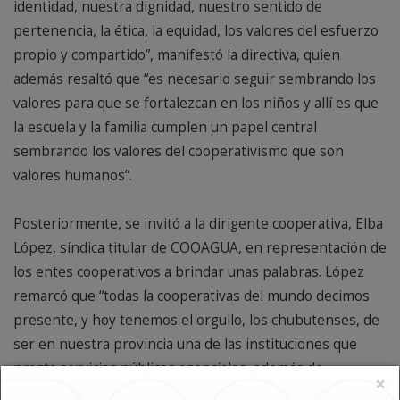
identidad, nuestra dignidad, nuestro sentido de
pertenencia, la ética, la equidad, los valores del esfuerzo
propio y compartido”, manifestó la directiva, quien
además resaltó que “es necesario seguir sembrando los
valores para que se fortalezcan en los niños y allí es que
la escuela y la familia cumplen un papel central
sembrando los valores del cooperativismo que son
valores humanos”.
Posteriormente, se invitó a la dirigente cooperativa, Elba
López, síndica titular de COOAGUA, en representación de
los entes cooperativos a brindar unas palabras. López
remarcó que “todas la cooperativas del mundo decimos
presente, y hoy tenemos el orgullo, los chubutenses, de
ser en nuestra provincia una de las instituciones que
presta servicios públicos esenciales, además de
×
viviendas, seguros, entre otros”. En otro tramo del