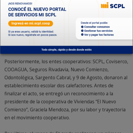
discurso, manifestó que “humildemente hago un llamado
respetuoso a todos los estamentos gubernamentales
para que promuevan políticas activas en apoyo a la acción
cooperativa, como así también que las fomenten, para
que todos los sectores podamos contribuir al desarrollo
inclusivo y sostenible de nuestra ciudades”.
Posteriormente, los entes cooperativos: SCPL, Coviserco,
COOAGUA, Seguros Rivadavia, Nuevo Comienzo,
Odontológica, Sargento Cabral, y 9 de Agosto, donaron al
establecimiento escolar dos calefactores. Antes de
finalizar el acto, se entregó un reconocimiento a la
presidente de la cooperativa de Viviendas “El Nuevo
Comienzo”, Graciela Mendoza, por su labor y trayectoria
en el movimiento cooperativo.