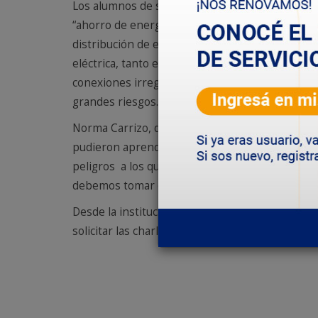
Los alumnos de segundo y tercer año del coleg
“ahorro de energía”. Al inicio se proyectó un v
distribución de energía eléctrica. Posteriormen
eléctrica, tanto en el hogar como en la vía públi
conexiones irregulares de energía que existen 
grandes riesgos.
Norma Carrizo, docente de Ciencias naturales,
pudieron aprender cómo se genera la energía h
peligros a los que estamos expuestos si no sa
debemos tomar conciencia con este tema y darl
Desde la institución se invita a docentes de niv
solicitar las charlas educativas.