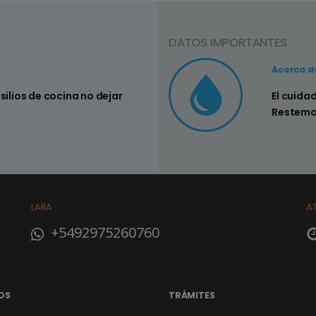
DATOS IMPORTANTES
Consejo Nº3
Acerca d
 dejar
Controlar si hay pérdidas en los
El cuida
su hogar
Restemo
LARA
A
+5492975260760
OS
TRÁMITES