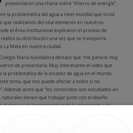
presenciaron una charla sobre “Ahorro de energía”.
re la problemática del agua a nivel mundial que sirvió
o que realizamos del vital elemento en nuestros
sde el Área Institucional explicaron el proceso de
 realiza su distribución una vez que se transporta
to La Mata en nuestra ciudad.
 Colegio María Auxiliadora destacó que “me pareció muy
tuvieron de presentarla. Muy interesante el video que
re la problemática de la escasez de agua en el mundo.
ste tema, que nos puede afectar a todos si no
”. Además acotó que “los contenidos son estudiados en
s naturales tienen que trabajar junto con el diseño
os alumnos van investigando todo lo relacionado a la