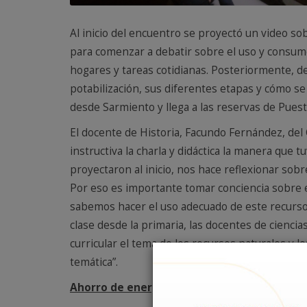
Al inicio del encuentro se proyectó un video sob
para comenzar a debatir sobre el uso y consum
hogares y tareas cotidianas. Posteriormente, de
potabilización, sus diferentes etapas y cómo se
desde Sarmiento y llega a las reservas de Pues
El docente de Historia, Facundo Fernández, del
instructiva la charla y didáctica la manera que 
proyectaron al inicio, nos hace reflexionar sob
Por eso es importante tomar conciencia sobre e
sabemos hacer el uso adecuado de este recurso
clase desde la primaria, las docentes de ciencia
curricular el tema de los recursos naturales y l
temática”.
Ahorro de energía y seguridad en el hogar