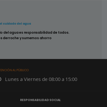
el cuidado del agua
Consejo Nº4
 sistemas sanitarios de
do del agua es responsabilidad de todos.
Si lavás tu auto 
s derroche y sumemos ahorro
economizar agu
TENCIÓN AL PÚBLICO
Lunes a Viernes de 08:00 a 15:00
RESPONSABILIDAD SOCIAL