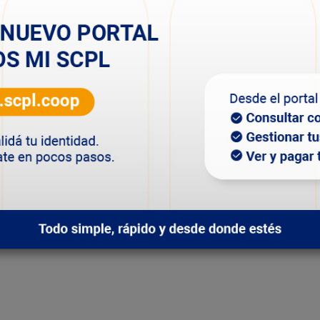
io Perito Moreno participaron del encuentro sobre
ideo educativo sobre generación, transporte y
te, se brindaron consejos sobre el ahorro y seguridad
ca. También se hizo referencia durante la charla a las
en algunos barrios de nuestra ciudad y que ocasionan
 comentó que “la charla estuvo muy buena, los alumnos
asta que llega a nuestros hogares. También saber los
bemos hacer un buen uso de la energía, por eso
o a conocer”.
el primario y secundario, interesados en la temática, a