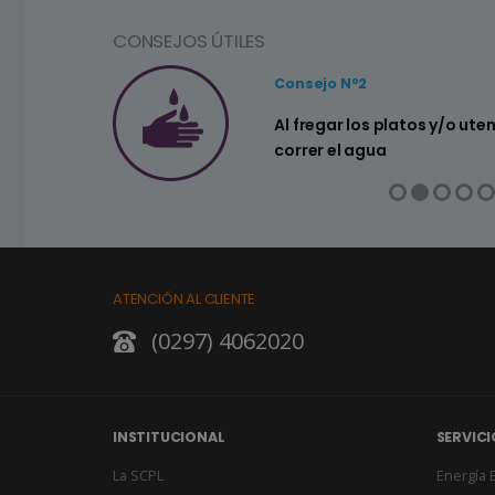
CONSEJOS ÚTILES
Consejo Nº2
a ahorrar agua
Al fregar los platos y/o ute
correr el agua
ATENCIÓN AL CLIENTE
(0297) 4062020
INSTITUCIONAL
SERVICI
La SCPL
Energía E