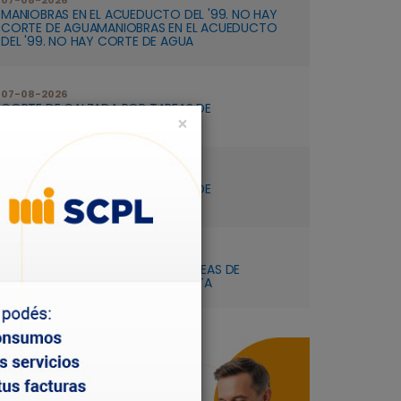
07-08-2026
MANIOBRAS EN EL ACUEDUCTO DEL '99. NO HAY
CORTE DE AGUAMANIOBRAS EN EL ACUEDUCTO
DEL '99. NO HAY CORTE DE AGUA
07-08-2026
CORTE DE CALZADA POR TAREAS DE
×
SANEAMIENTO EN KM. 5
06-08-2026
CORTE DE CALZADA POR TAREAS DE
SANEAMIENTO EN KM. 5
03-08-2026
REDUCCIÓN DE CALZADA POR TAREAS DE
SANEAMIENTO EN Bº QUIRNO COSTA