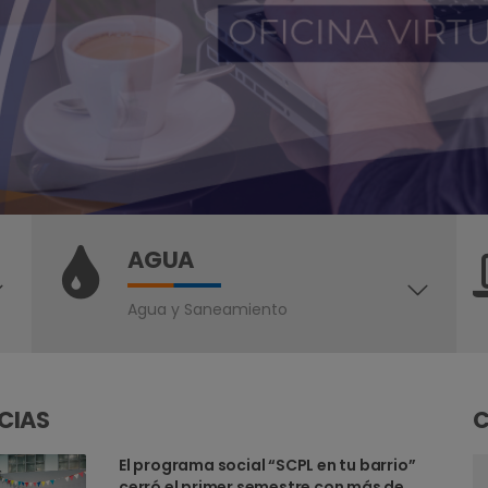
AGUA
Agua y Saneamiento
CIAS
El programa social “SCPL en tu barrio”
cerró el primer semestre con más de