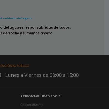
el cuidado del agua
 hay pérdidas en los sistemas sanitarios de
do del agua es responsabilidad de todos.
s derroche y sumemos ahorro
TENCIÓN AL PÚBLICO
Lunes a Viernes de 08:00 a 15:00
RESPONSABILIDAD SOCIAL
Cooperativismo