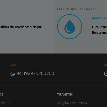
DATOS IMPORTANTES
Consejo Nº3
Acerca d
nsilios de cocina no dejar
Controlar si
El cuida
su hogar
Restemo
LARA
A
+5492975260760
OS
TRÁMITES
léctrica
Alta y baja residencial