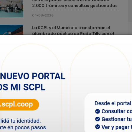
2.000 trámites y consultas gestionadas
04-08-2026
La SCPL y el Municipio transforman el
alumbrado público de Rada Tilly con el
recambio de 500 luminarias
24-07-2026
La SCPL fortalece su política social con
un Plan Integral de Contención para sus
asociados
13-07-2026
La SCPL lanza un plan para asociados:
"estaremos atentos a quienes necesiten
acompañamiento"
10-07-2026
LA SCPL SE SUMA A LA CELEBRACIÓN DEL